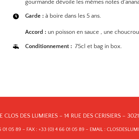
gourmande dévoile les mêmes notes d’anana
Garde :
à boire dans les 5 ans.
Accord :
un poisson en sauce , une choucrou
Conditionnement :
75cl
et bag in box
.
 CLOS DES LUMIERES – 14 RUE DES CERISIERS – 30
6 01 05 89
– FAX :
+33 (0) 4 66 01 05 89
– EMAIL :
CLOSDESLUMI