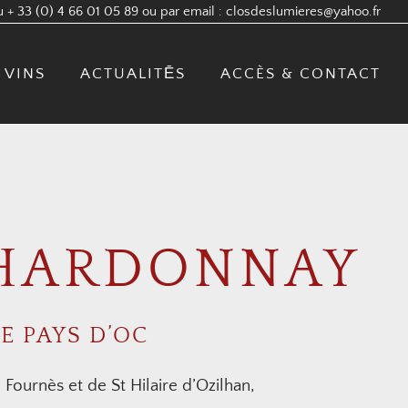
 + 33 (0) 4 66 01 05 89 ou par email :
closdeslumieres@yahoo.fr
 VINS
ACTUALITĒS
ACCÈS & CONTACT
CHARDONNAY
DE PAYS D’OC
Fournès et de St Hilaire d’Ozilhan,