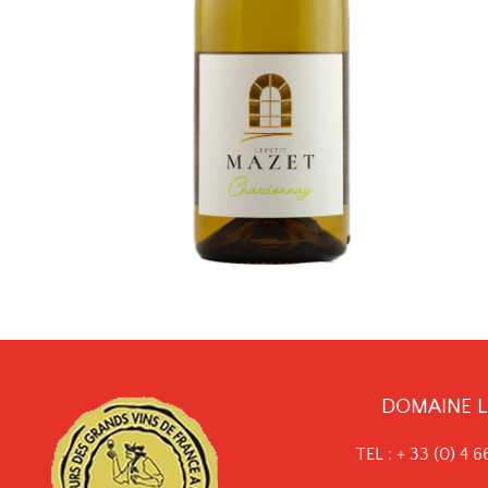
DOMAINE LE
TEL :
+ 33 (0) 4 6