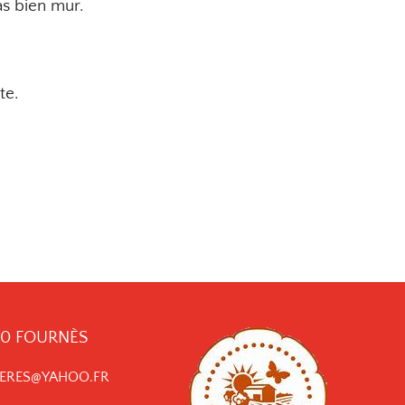
s bien mur.
te.
210 FOURNÈS
ERES@YAHOO.FR